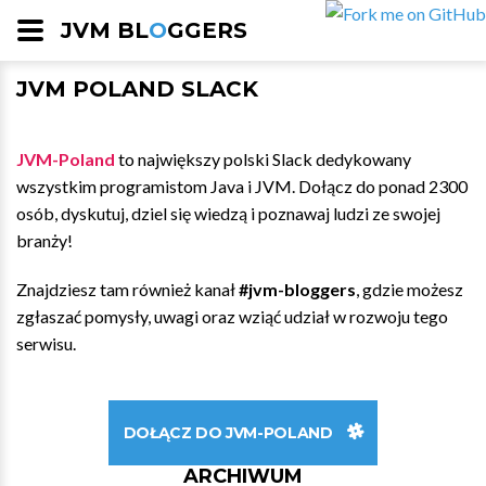
JVM BL
O
GGERS
JVM POLAND SLACK
JVM-Poland
to największy polski Slack dedykowany
wszystkim programistom Java i JVM. Dołącz do ponad 2300
osób, dyskutuj, dziel się wiedzą i poznawaj ludzi ze swojej
branży!
Znajdziesz tam również kanał
#jvm-bloggers
, gdzie możesz
zgłaszać pomysły, uwagi oraz wziąć udział w rozwoju tego
serwisu.
DOŁĄCZ DO JVM-POLAND
ARCHIWUM