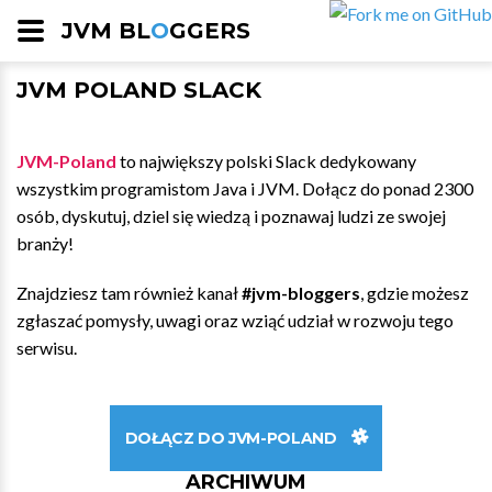
JVM BL
O
GGERS
JVM POLAND SLACK
JVM-Poland
to największy polski Slack dedykowany
wszystkim programistom Java i JVM. Dołącz do ponad 2300
osób, dyskutuj, dziel się wiedzą i poznawaj ludzi ze swojej
branży!
Znajdziesz tam również kanał
#jvm-bloggers
, gdzie możesz
zgłaszać pomysły, uwagi oraz wziąć udział w rozwoju tego
serwisu.
DOŁĄCZ DO JVM-POLAND
ARCHIWUM