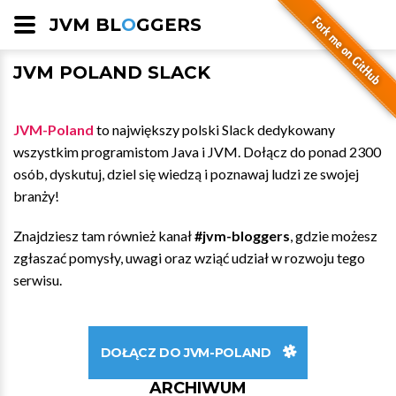
JVM BL
O
GGERS
JVM POLAND SLACK
JVM-Poland
to największy polski Slack dedykowany
wszystkim programistom Java i JVM. Dołącz do ponad 2300
osób, dyskutuj, dziel się wiedzą i poznawaj ludzi ze swojej
branży!
Znajdziesz tam również kanał
#jvm-bloggers
, gdzie możesz
zgłaszać pomysły, uwagi oraz wziąć udział w rozwoju tego
serwisu.
DOŁĄCZ DO JVM-POLAND
ARCHIWUM