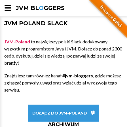
JVM BL
O
GGERS
JVM POLAND SLACK
JVM-Poland
to największy polski Slack dedykowany
wszystkim programistom Java i JVM. Dołącz do ponad 2300
osób, dyskutuj, dziel się wiedzą i poznawaj ludzi ze swojej
branży!
Znajdziesz tam również kanał
#jvm-bloggers
, gdzie możesz
zgłaszać pomysły, uwagi oraz wziąć udział w rozwoju tego
serwisu.
DOŁĄCZ DO JVM-POLAND
ARCHIWUM