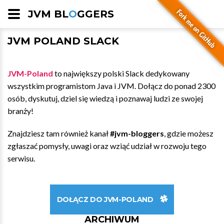
JVM BL
O
GGERS
JVM POLAND SLACK
JVM-Poland
to największy polski Slack dedykowany
wszystkim programistom Java i JVM. Dołącz do ponad 2300
osób, dyskutuj, dziel się wiedzą i poznawaj ludzi ze swojej
branży!
Znajdziesz tam również kanał
#jvm-bloggers
, gdzie możesz
zgłaszać pomysły, uwagi oraz wziąć udział w rozwoju tego
serwisu.
DOŁĄCZ DO JVM-POLAND
ARCHIWUM