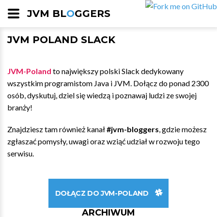
JVM BL
O
GGERS
JVM POLAND SLACK
JVM-Poland
to największy polski Slack dedykowany
wszystkim programistom Java i JVM. Dołącz do ponad 2300
osób, dyskutuj, dziel się wiedzą i poznawaj ludzi ze swojej
branży!
Znajdziesz tam również kanał
#jvm-bloggers
, gdzie możesz
zgłaszać pomysły, uwagi oraz wziąć udział w rozwoju tego
serwisu.
DOŁĄCZ DO JVM-POLAND
ARCHIWUM