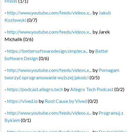
Minds
(
1
/
1
)
-
http://www.youtube.com/feeds/videos.x...
by
Jakub
Kozłowski
(
0
/
7
)
-
http://www.youtube.com/feeds/videos.x...
by
Jarek
Michalik
(
0
/
6
)
-
https://bettersoftwaredesign.simpleca...
by
Better
Software Design
(
0
/
6
)
-
http://www.youtube.com/feeds/videos.x...
by
Pomagam
tworzyć oprogramowanie wyższej jakości
(
0
/
5
)
-
https://podcast.allegro.tech
by
Allegro Tech Podcast
(
0
/
2
)
-
https://vived.io
by
Root Cause by Vived
(
0
/
2
)
-
http://www.youtube.com/feeds/videos.x...
by
Programuj z
Bykiem
(
0
/
1
)
-
http://www.youtube.com/feeds/videos.x...
by
DevInsideYou