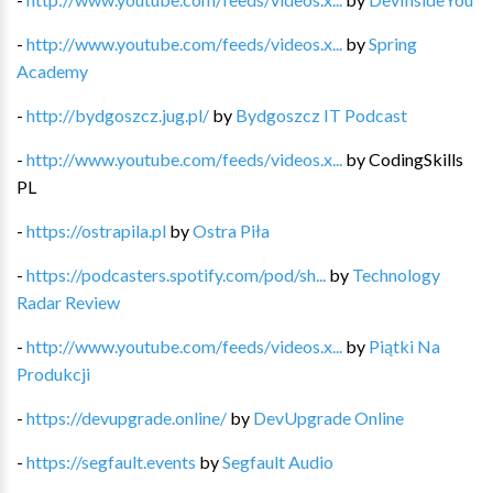
-
http://www.youtube.com/feeds/videos.x...
by
Spring
Academy
-
http://bydgoszcz.jug.pl/
by
Bydgoszcz IT Podcast
-
http://www.youtube.com/feeds/videos.x...
by
CodingSkills
PL
-
https://ostrapila.pl
by
Ostra Piła
-
https://podcasters.spotify.com/pod/sh...
by
Technology
Radar Review
-
http://www.youtube.com/feeds/videos.x...
by
Piątki Na
Produkcji
-
https://devupgrade.online/
by
DevUpgrade Online
-
https://segfault.events
by
Segfault Audio