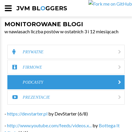
JVM BL
O
GGERS
MONITOROWANE BLOGI
w nawiasach liczba postów w ostatnich 3 i 12 miesiącach
PRYWATNE
FIRMOWE
PODCASTY
PREZENTACJE
-
https://devstarter.pl
by
DevStarter
(
6
/
8
)
-
http://www.youtube.com/feeds/videos.x...
by
Bottega It