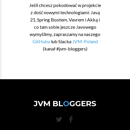
Jeśli chcesz pokodować w projekcie
z dość nowymi technologiami: Javą
21, Spring Bootem, Vavrem i Akką i
co tam sobie jeszcze Javowego
wymyślimy, zapraszamy na naszego
GitHuba
lub Slacka
JVM-Poland
(kanał #jvm-bloggers)
JVM BL
O
GGERS