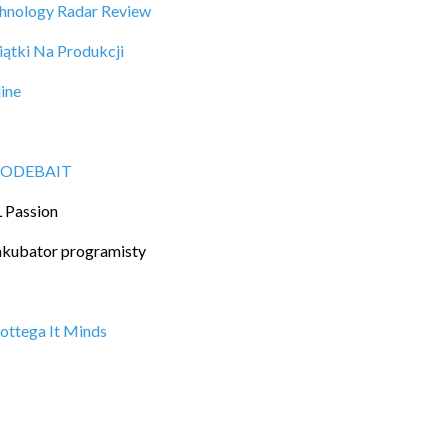
hnology Radar Review
iątki Na Produkcji
ine
ODEBAIT
L Passion
nkubator programisty
ottega It Minds