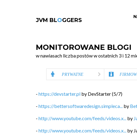
N
JVM BL
O
GGERS
MONITOROWANE BLOGI
w nawiasach liczba postów w ostatnich 3 i 12 mi
PRYWATNE
FIRMOW
-
https://devstarter.pl
by
DevStarter
(
5
/
7
)
-
https://bettersoftwaredesign.simpleca...
by
Bet
-
http://www.youtube.com/feeds/videos.x...
by
J
-
http://www.youtube.com/feeds/videos.x...
by
J