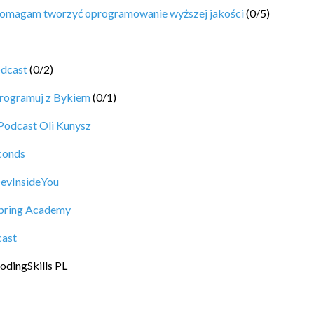
omagam tworzyć oprogramowanie wyższej jakości
(
0
/
5
)
odcast
(
0
/
2
)
rogramuj z Bykiem
(
0
/
1
)
Podcast Oli Kunysz
conds
evInsideYou
pring Academy
cast
odingSkills PL