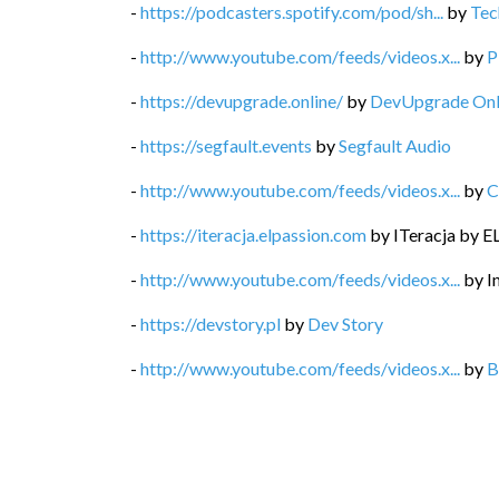
-
https://podcasters.spotify.com/pod/sh...
by
Tec
-
http://www.youtube.com/feeds/videos.x...
by
P
-
https://devupgrade.online/
by
DevUpgrade Onl
-
https://segfault.events
by
Segfault Audio
-
http://www.youtube.com/feeds/videos.x...
by
C
-
https://iteracja.elpassion.com
by
ITeracja by E
-
http://www.youtube.com/feeds/videos.x...
by
I
-
https://devstory.pl
by
Dev Story
-
http://www.youtube.com/feeds/videos.x...
by
B