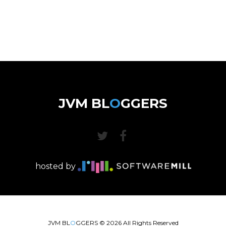
JVM BL
O
GGERS
hosted by
JVM BL
O
GGERS ©
2026
All Rights Reserved