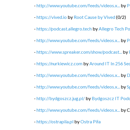
-
http://www.youtube.com/feeds/videos.x...
by
P
-
https://vived.io
by
Root Cause by Vived
(
0
/
2
)
-
https://podcast.allegro.tech
by
Allegro Tech P
-
http://www.youtube.com/feeds/videos.x...
by
P
-
https://www.spreaker.com/show/podcast...
by
-
https://nurkiewicz.com
by
Around IT In 256 Se
-
http://www.youtube.com/feeds/videos.x...
by
D
-
http://www.youtube.com/feeds/videos.x...
by
S
-
http://bydgoszcz.jug.pl/
by
Bydgoszcz IT Pod
-
http://www.youtube.com/feeds/videos.x...
by
C
-
https://ostrapila.pl
by
Ostra Piła