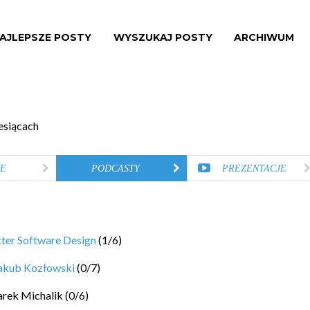
AJLEPSZE POSTY
WYSZUKAJ POSTY
ARCHIWUM
esiącach
E
PODCASTY
PREZENTACJE
ter Software Design
(
1
/
6
)
akub Kozłowski
(
0
/
7
)
arek Michalik
(
0
/
6
)