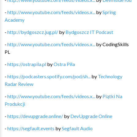
-
http://www.youtube.com/feeds/videos.x...
by
Spring
Academy
-
http://bydgoszcz.jug.pl/
by
Bydgoszcz IT Podcast
-
http://www.youtube.com/feeds/videos.x...
by
CodingSkills
PL
-
https://ostrapila.pl
by
Ostra Piła
-
https://podcasters.spotify.com/pod/sh...
by
Technology
Radar Review
-
http://www.youtube.com/feeds/videos.x...
by
Piątki Na
Produkcji
-
https://devupgrade.online/
by
DevUpgrade Online
-
https://segfault.events
by
Segfault Audio