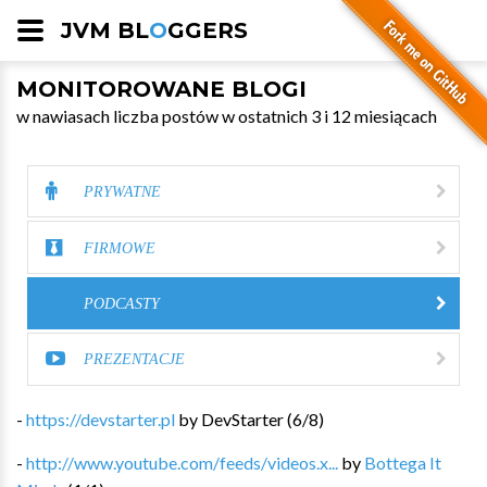
JVM BL
O
GGERS
MONITOROWANE BLOGI
w nawiasach liczba postów w ostatnich 3 i 12 miesiącach
PRYWATNE
FIRMOWE
PODCASTY
PREZENTACJE
-
https://devstarter.pl
by
DevStarter
(
6
/
8
)
-
http://www.youtube.com/feeds/videos.x...
by
Bottega It