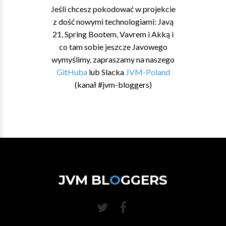
Jeśli chcesz pokodować w projekcie
z dość nowymi technologiami: Javą
21, Spring Bootem, Vavrem i Akką i
co tam sobie jeszcze Javowego
wymyślimy, zapraszamy na naszego
GitHuba
lub Slacka
JVM-Poland
(kanał #jvm-bloggers)
JVM BL
O
GGERS