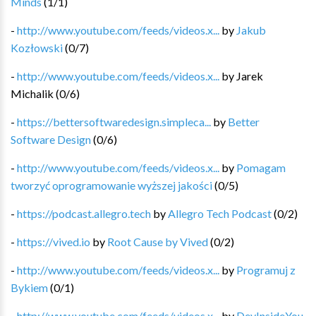
Minds
(
1
/
1
)
-
http://www.youtube.com/feeds/videos.x...
by
Jakub
Kozłowski
(
0
/
7
)
-
http://www.youtube.com/feeds/videos.x...
by
Jarek
Michalik
(
0
/
6
)
-
https://bettersoftwaredesign.simpleca...
by
Better
Software Design
(
0
/
6
)
-
http://www.youtube.com/feeds/videos.x...
by
Pomagam
tworzyć oprogramowanie wyższej jakości
(
0
/
5
)
-
https://podcast.allegro.tech
by
Allegro Tech Podcast
(
0
/
2
)
-
https://vived.io
by
Root Cause by Vived
(
0
/
2
)
-
http://www.youtube.com/feeds/videos.x...
by
Programuj z
Bykiem
(
0
/
1
)
-
http://www.youtube.com/feeds/videos.x...
by
DevInsideYou