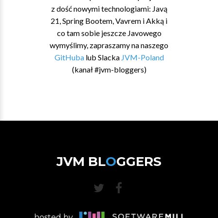
z dość nowymi technologiami: Javą
21, Spring Bootem, Vavrem i Akką i
co tam sobie jeszcze Javowego
wymyślimy, zapraszamy na naszego
GitHuba
lub Slacka
JVM-Poland
(kanał #jvm-bloggers)
JVM BL
O
GGERS
hosted by