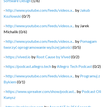
Software Design
(
1
/
6
)
-
http://www.youtube.com/feeds/videos.x...
by
Jakub
Kozłowski
(
0
/
7
)
-
http://www.youtube.com/feeds/videos.x...
by
Jarek
Michalik
(
0
/
6
)
-
http://www.youtube.com/feeds/videos.x...
by
Pomagam
tworzyć oprogramowanie wyższej jakości
(
0
/
5
)
-
https://vived.io
by
Root Cause by Vived
(
0
/
2
)
-
https://podcast.allegro.tech
by
Allegro Tech Podcast
(
0
/
2
)
-
http://www.youtube.com/feeds/videos.x...
by
Programuj z
Bykiem
(
0
/
1
)
-
https://www.spreaker.com/show/podcast...
by
Podcast Oli
Kunysz
-
https://nurkiewicz.com
by
Around IT In 256 Seconds