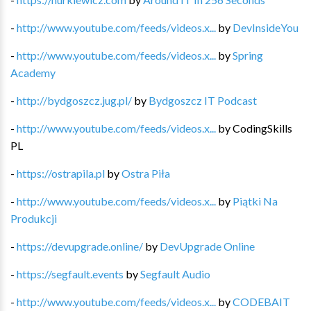
-
http://www.youtube.com/feeds/videos.x...
by
DevInsideYou
-
http://www.youtube.com/feeds/videos.x...
by
Spring
Academy
-
http://bydgoszcz.jug.pl/
by
Bydgoszcz IT Podcast
-
http://www.youtube.com/feeds/videos.x...
by
CodingSkills
PL
-
https://ostrapila.pl
by
Ostra Piła
-
http://www.youtube.com/feeds/videos.x...
by
Piątki Na
Produkcji
-
https://devupgrade.online/
by
DevUpgrade Online
-
https://segfault.events
by
Segfault Audio
-
http://www.youtube.com/feeds/videos.x...
by
CODEBAIT