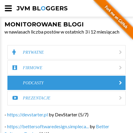
JVM BL
O
GGERS
MONITOROWANE BLOGI
w nawiasach liczba postów w ostatnich 3 i 12 miesiącach
PRYWATNE
FIRMOWE
PODCASTY
PREZENTACJE
-
https://devstarter.pl
by
DevStarter
(
5
/
7
)
-
https://bettersoftwaredesign.simpleca...
by
Better