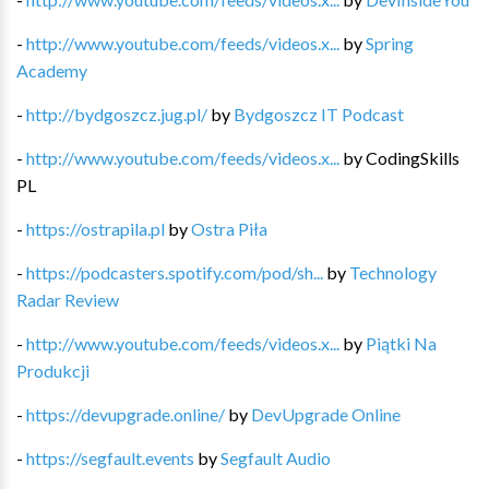
-
http://www.youtube.com/feeds/videos.x...
by
Spring
Academy
-
http://bydgoszcz.jug.pl/
by
Bydgoszcz IT Podcast
-
http://www.youtube.com/feeds/videos.x...
by
CodingSkills
PL
-
https://ostrapila.pl
by
Ostra Piła
-
https://podcasters.spotify.com/pod/sh...
by
Technology
Radar Review
-
http://www.youtube.com/feeds/videos.x...
by
Piątki Na
Produkcji
-
https://devupgrade.online/
by
DevUpgrade Online
-
https://segfault.events
by
Segfault Audio