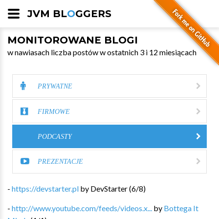
JVM BL
O
GGERS
MONITOROWANE BLOGI
w nawiasach liczba postów w ostatnich 3 i 12 miesiącach
PRYWATNE
FIRMOWE
PODCASTY
PREZENTACJE
-
https://devstarter.pl
by
DevStarter
(
6
/
8
)
-
http://www.youtube.com/feeds/videos.x...
by
Bottega It