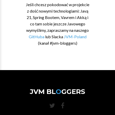
Jeśli chcesz pokodować w projekcie
z dość nowymi technologiami: Javą
21, Spring Bootem, Vavrem i Akką i
co tam sobie jeszcze Javowego
wymyślimy, zapraszamy na naszego
GitHuba
lub Slacka
JVM-Poland
(kanał #jvm-bloggers)
JVM BL
O
GGERS