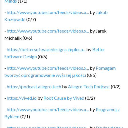
Minds
(
1
/
1
)
-
http://www.youtube.com/feeds/videos.x...
by
Jakub
Kozłowski
(
0
/
7
)
-
http://www.youtube.com/feeds/videos.x...
by
Jarek
Michalik
(
0
/
6
)
-
https://bettersoftwaredesign.simpleca...
by
Better
Software Design
(
0
/
6
)
-
http://www.youtube.com/feeds/videos.x...
by
Pomagam
tworzyć oprogramowanie wyższej jakości
(
0
/
5
)
-
https://podcast.allegro.tech
by
Allegro Tech Podcast
(
0
/
2
)
-
https://vived.io
by
Root Cause by Vived
(
0
/
2
)
-
http://www.youtube.com/feeds/videos.x...
by
Programuj z
Bykiem
(
0
/
1
)
-
http://www.youtube.com/feeds/videos.x...
by
DevInsideYou