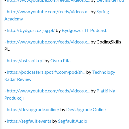
-
http://www.youtube.com/feeds/videos.x...
by
Spring
Academy
-
http://bydgoszcz.jug.pl/
by
Bydgoszcz IT Podcast
-
http://www.youtube.com/feeds/videos.x...
by
CodingSkills
PL
-
https://ostrapila.pl
by
Ostra Piła
-
https://podcasters.spotify.com/pod/sh...
by
Technology
Radar Review
-
http://www.youtube.com/feeds/videos.x...
by
Piątki Na
Produkcji
-
https://devupgrade.online/
by
DevUpgrade Online
-
https://segfault.events
by
Segfault Audio