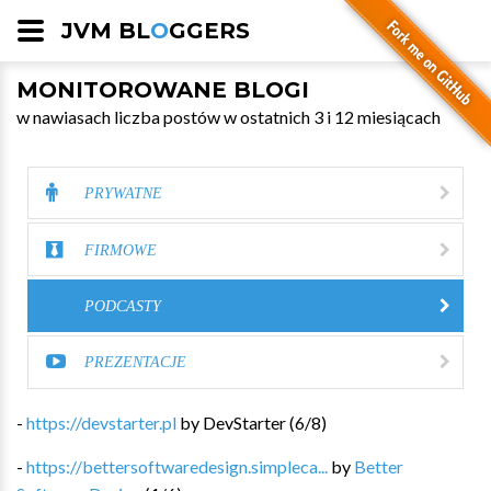
JVM BL
O
GGERS
MONITOROWANE BLOGI
w nawiasach liczba postów w ostatnich 3 i 12 miesiącach
PRYWATNE
FIRMOWE
PODCASTY
PREZENTACJE
-
https://devstarter.pl
by
DevStarter
(
6
/
8
)
-
https://bettersoftwaredesign.simpleca...
by
Better