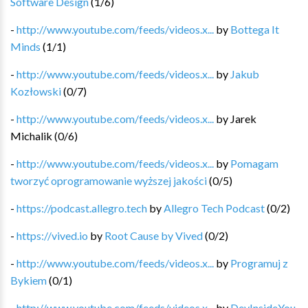
Software Design
(
1
/
6
)
-
http://www.youtube.com/feeds/videos.x...
by
Bottega It
Minds
(
1
/
1
)
-
http://www.youtube.com/feeds/videos.x...
by
Jakub
Kozłowski
(
0
/
7
)
-
http://www.youtube.com/feeds/videos.x...
by
Jarek
Michalik
(
0
/
6
)
-
http://www.youtube.com/feeds/videos.x...
by
Pomagam
tworzyć oprogramowanie wyższej jakości
(
0
/
5
)
-
https://podcast.allegro.tech
by
Allegro Tech Podcast
(
0
/
2
)
-
https://vived.io
by
Root Cause by Vived
(
0
/
2
)
-
http://www.youtube.com/feeds/videos.x...
by
Programuj z
Bykiem
(
0
/
1
)
-
http://www.youtube.com/feeds/videos.x...
by
DevInsideYou