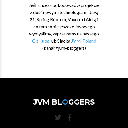
Jeśli chcesz pokodować w projekcie
z dość nowymi technologiami: Javą
21, Spring Bootem, Vavrem i Akką i
co tam sobie jeszcze Javowego
wymyślimy, zapraszamy na naszego
GitHuba
lub Slacka
JVM-Poland
(kanał #jvm-bloggers)
JVM BL
O
GGERS