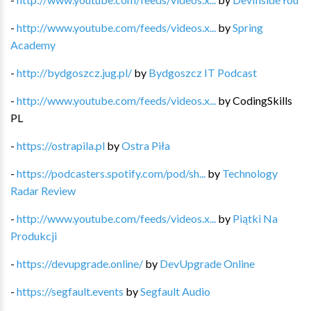
-
http://www.youtube.com/feeds/videos.x...
by
Spring
Academy
-
http://bydgoszcz.jug.pl/
by
Bydgoszcz IT Podcast
-
http://www.youtube.com/feeds/videos.x...
by
CodingSkills
PL
-
https://ostrapila.pl
by
Ostra Piła
-
https://podcasters.spotify.com/pod/sh...
by
Technology
Radar Review
-
http://www.youtube.com/feeds/videos.x...
by
Piątki Na
Produkcji
-
https://devupgrade.online/
by
DevUpgrade Online
-
https://segfault.events
by
Segfault Audio