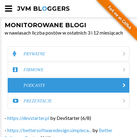
JVM BL
O
GGERS
MONITOROWANE BLOGI
w nawiasach liczba postów w ostatnich 3 i 12 miesiącach
PRYWATNE
FIRMOWE
PODCASTY
PREZENTACJE
-
https://devstarter.pl
by
DevStarter
(
6
/
8
)
-
https://bettersoftwaredesign.simpleca...
by
Better