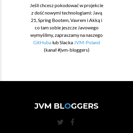
Jeśli chcesz pokodować w projekcie
z dość nowymi technologiami: Javą
21, Spring Bootem, Vavrem i Akką i
co tam sobie jeszcze Javowego
wymyślimy, zapraszamy na naszego
GitHuba
lub Slacka
JVM-Poland
(kanał #jvm-bloggers)
JVM BL
O
GGERS