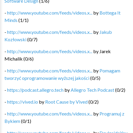
Software Design
(
1
/
6
)
-
http://www.youtube.com/feeds/videos.x...
by
Bottega It
Minds
(
1
/
1
)
-
http://www.youtube.com/feeds/videos.x...
by
Jakub
Kozłowski
(
0
/
7
)
-
http://www.youtube.com/feeds/videos.x...
by
Jarek
Michalik
(
0
/
6
)
-
http://www.youtube.com/feeds/videos.x...
by
Pomagam
tworzyć oprogramowanie wyższej jakości
(
0
/
5
)
-
https://podcast.allegro.tech
by
Allegro Tech Podcast
(
0
/
2
)
-
https://vived.io
by
Root Cause by Vived
(
0
/
2
)
-
http://www.youtube.com/feeds/videos.x...
by
Programuj z
Bykiem
(
0
/
1
)
-
http://www.youtube.com/feeds/videos.x...
by
DevInsideYou