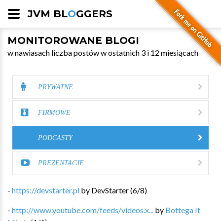
JVM BL
O
GGERS
MONITOROWANE BLOGI
w nawiasach liczba postów w ostatnich 3 i 12 miesiącach
PRYWATNE
FIRMOWE
PODCASTY
PREZENTACJE
-
https://devstarter.pl
by
DevStarter
(
6
/
8
)
-
http://www.youtube.com/feeds/videos.x...
by
Bottega It