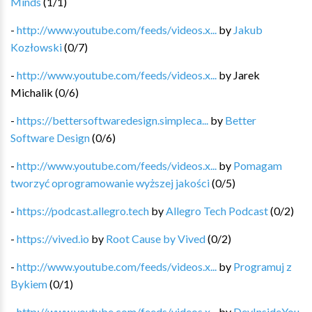
Minds
(
1
/
1
)
-
http://www.youtube.com/feeds/videos.x...
by
Jakub
Kozłowski
(
0
/
7
)
-
http://www.youtube.com/feeds/videos.x...
by
Jarek
Michalik
(
0
/
6
)
-
https://bettersoftwaredesign.simpleca...
by
Better
Software Design
(
0
/
6
)
-
http://www.youtube.com/feeds/videos.x...
by
Pomagam
tworzyć oprogramowanie wyższej jakości
(
0
/
5
)
-
https://podcast.allegro.tech
by
Allegro Tech Podcast
(
0
/
2
)
-
https://vived.io
by
Root Cause by Vived
(
0
/
2
)
-
http://www.youtube.com/feeds/videos.x...
by
Programuj z
Bykiem
(
0
/
1
)
-
http://www.youtube.com/feeds/videos.x...
by
DevInsideYou