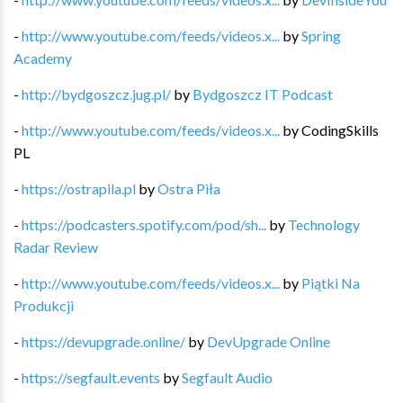
-
http://www.youtube.com/feeds/videos.x...
by
Spring
Academy
-
http://bydgoszcz.jug.pl/
by
Bydgoszcz IT Podcast
-
http://www.youtube.com/feeds/videos.x...
by
CodingSkills
PL
-
https://ostrapila.pl
by
Ostra Piła
-
https://podcasters.spotify.com/pod/sh...
by
Technology
Radar Review
-
http://www.youtube.com/feeds/videos.x...
by
Piątki Na
Produkcji
-
https://devupgrade.online/
by
DevUpgrade Online
-
https://segfault.events
by
Segfault Audio