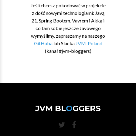
Jeśli chcesz pokodować w projekcie
z dość nowymi technologiami: Javą
21, Spring Bootem, Vavrem i Akką i
co tam sobie jeszcze Javowego
wymyślimy, zapraszamy na naszego
GitHuba
lub Slacka
JVM-Poland
(kanał #jvm-bloggers)
JVM BL
O
GGERS