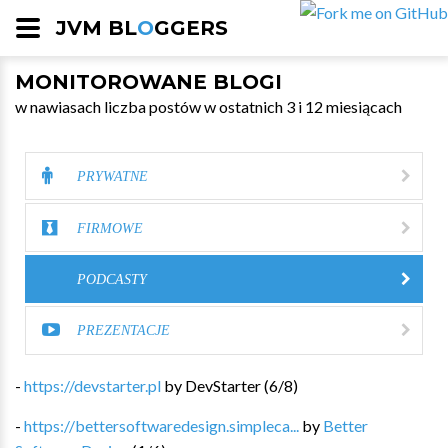
JVM BL
O
GGERS
MONITOROWANE BLOGI
w nawiasach liczba postów w ostatnich 3 i 12 miesiącach
PRYWATNE
FIRMOWE
PODCASTY
PREZENTACJE
-
https://devstarter.pl
by
DevStarter
(
6
/
8
)
-
https://bettersoftwaredesign.simpleca...
by
Better