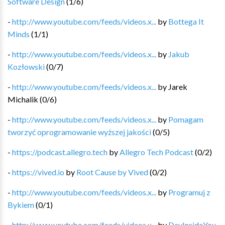
Software Design
(
1
/
6
)
-
http://www.youtube.com/feeds/videos.x...
by
Bottega It
Minds
(
1
/
1
)
-
http://www.youtube.com/feeds/videos.x...
by
Jakub
Kozłowski
(
0
/
7
)
-
http://www.youtube.com/feeds/videos.x...
by
Jarek
Michalik
(
0
/
6
)
-
http://www.youtube.com/feeds/videos.x...
by
Pomagam
tworzyć oprogramowanie wyższej jakości
(
0
/
5
)
-
https://podcast.allegro.tech
by
Allegro Tech Podcast
(
0
/
2
)
-
https://vived.io
by
Root Cause by Vived
(
0
/
2
)
-
http://www.youtube.com/feeds/videos.x...
by
Programuj z
Bykiem
(
0
/
1
)
-
http://www.youtube.com/feeds/videos.x...
by
DevInsideYou