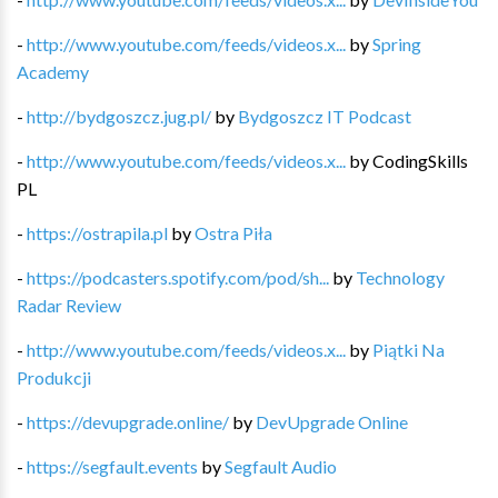
-
http://www.youtube.com/feeds/videos.x...
by
Spring
Academy
-
http://bydgoszcz.jug.pl/
by
Bydgoszcz IT Podcast
-
http://www.youtube.com/feeds/videos.x...
by
CodingSkills
PL
-
https://ostrapila.pl
by
Ostra Piła
-
https://podcasters.spotify.com/pod/sh...
by
Technology
Radar Review
-
http://www.youtube.com/feeds/videos.x...
by
Piątki Na
Produkcji
-
https://devupgrade.online/
by
DevUpgrade Online
-
https://segfault.events
by
Segfault Audio