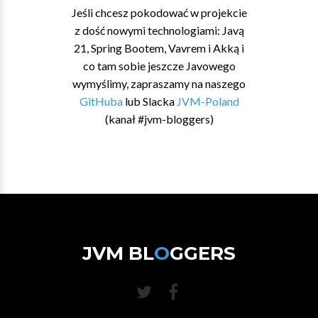
Jeśli chcesz pokodować w projekcie
z dość nowymi technologiami: Javą
21, Spring Bootem, Vavrem i Akką i
co tam sobie jeszcze Javowego
wymyślimy, zapraszamy na naszego
GitHuba
lub Slacka
JVM-Poland
(kanał #jvm-bloggers)
JVM BL
O
GGERS