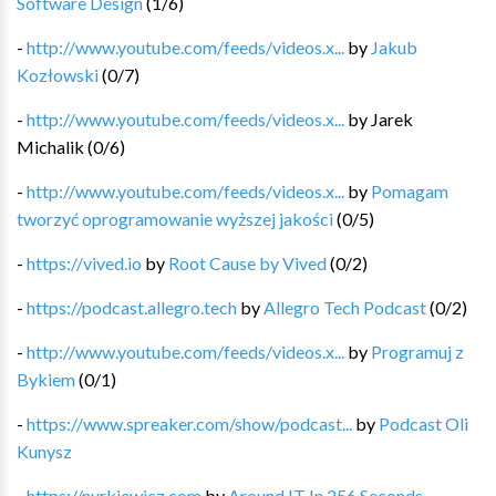
Software Design
(
1
/
6
)
-
http://www.youtube.com/feeds/videos.x...
by
Jakub
Kozłowski
(
0
/
7
)
-
http://www.youtube.com/feeds/videos.x...
by
Jarek
Michalik
(
0
/
6
)
-
http://www.youtube.com/feeds/videos.x...
by
Pomagam
tworzyć oprogramowanie wyższej jakości
(
0
/
5
)
-
https://vived.io
by
Root Cause by Vived
(
0
/
2
)
-
https://podcast.allegro.tech
by
Allegro Tech Podcast
(
0
/
2
)
-
http://www.youtube.com/feeds/videos.x...
by
Programuj z
Bykiem
(
0
/
1
)
-
https://www.spreaker.com/show/podcast...
by
Podcast Oli
Kunysz
-
https://nurkiewicz.com
by
Around IT In 256 Seconds