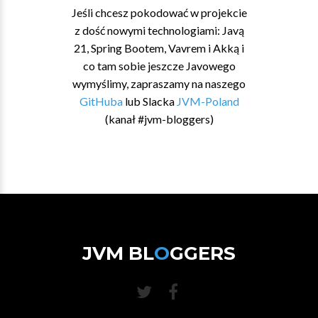
Jeśli chcesz pokodować w projekcie
z dość nowymi technologiami: Javą
21, Spring Bootem, Vavrem i Akką i
co tam sobie jeszcze Javowego
wymyślimy, zapraszamy na naszego
GitHuba
lub Slacka
JVM-Poland
(kanał #jvm-bloggers)
JVM BL
O
GGERS