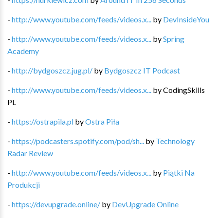
-
http://www.youtube.com/feeds/videos.x...
by
DevInsideYou
-
http://www.youtube.com/feeds/videos.x...
by
Spring
Academy
-
http://bydgoszcz.jug.pl/
by
Bydgoszcz IT Podcast
-
http://www.youtube.com/feeds/videos.x...
by
CodingSkills
PL
-
https://ostrapila.pl
by
Ostra Piła
-
https://podcasters.spotify.com/pod/sh...
by
Technology
Radar Review
-
http://www.youtube.com/feeds/videos.x...
by
Piątki Na
Produkcji
-
https://devupgrade.online/
by
DevUpgrade Online