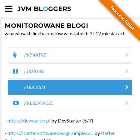
JVM BL
O
GGERS
MONITOROWANE BLOGI
w nawiasach liczba postów w ostatnich 3 i 12 miesiącach
PRYWATNE
FIRMOWE
PODCASTY
PREZENTACJE
-
https://devstarter.pl
by
DevStarter
(
5
/
7
)
-
https://bettersoftwaredesign.simpleca...
by
Better