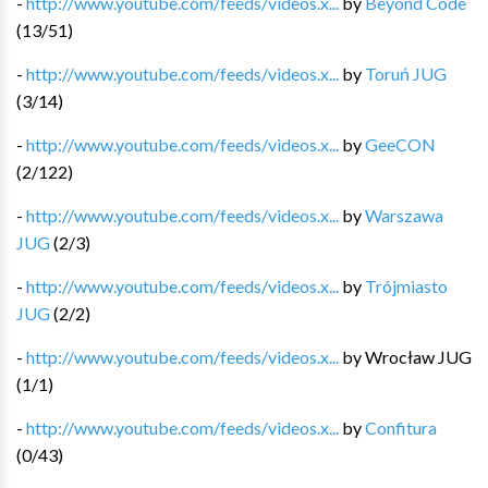
-
http://www.youtube.com/feeds/videos.x...
by
Beyond Code
(
13
/
51
)
-
http://www.youtube.com/feeds/videos.x...
by
Toruń JUG
(
3
/
14
)
-
http://www.youtube.com/feeds/videos.x...
by
GeeCON
(
2
/
122
)
-
http://www.youtube.com/feeds/videos.x...
by
Warszawa
JUG
(
2
/
3
)
-
http://www.youtube.com/feeds/videos.x...
by
Trójmiasto
JUG
(
2
/
2
)
-
http://www.youtube.com/feeds/videos.x...
by
Wrocław JUG
(
1
/
1
)
-
http://www.youtube.com/feeds/videos.x...
by
Confitura
(
0
/
43
)