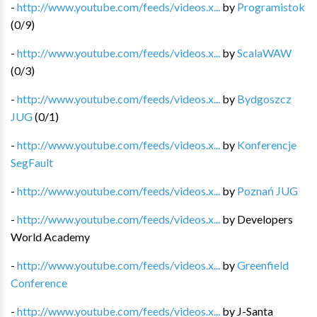
-
http://www.youtube.com/feeds/videos.x...
by
Programistok
(
0
/
9
)
-
http://www.youtube.com/feeds/videos.x...
by
ScalaWAW
(
0
/
3
)
-
http://www.youtube.com/feeds/videos.x...
by
Bydgoszcz
JUG
(
0
/
1
)
-
http://www.youtube.com/feeds/videos.x...
by
Konferencje
SegFault
-
http://www.youtube.com/feeds/videos.x...
by
Poznań JUG
-
http://www.youtube.com/feeds/videos.x...
by
Developers
World Academy
-
http://www.youtube.com/feeds/videos.x...
by
Greenfield
Conference
-
http://www.youtube.com/feeds/videos.x...
by
J-Santa