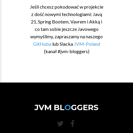
Jeśli chcesz pokodować w projekcie
z dość nowymi technologiami: Javą
21, Spring Bootem, Vavrem i Akką i
co tam sobie jeszcze Javowego
wymyślimy, zapraszamy na naszego
GitHuba
lub Slacka
JVM-Poland
(kanał #jvm-bloggers)
JVM BL
O
GGERS