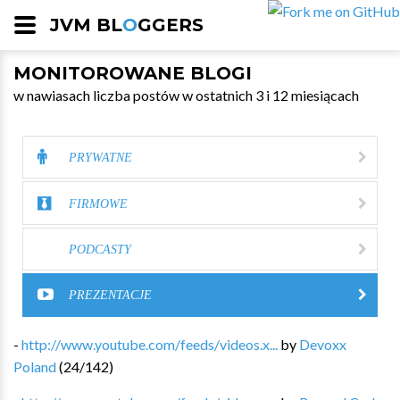
JVM BL
O
GGERS
MONITOROWANE BLOGI
w nawiasach liczba postów w ostatnich 3 i 12 miesiącach
PRYWATNE
FIRMOWE
PODCASTY
PREZENTACJE
-
http://www.youtube.com/feeds/videos.x...
by
Devoxx
Poland
(
24
/
142
)