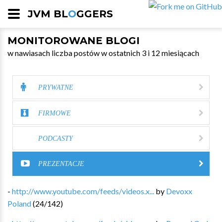
JVM BL
O
GGERS
MONITOROWANE BLOGI
w nawiasach liczba postów w ostatnich 3 i 12 miesiącach
PRYWATNE
FIRMOWE
PODCASTY
PREZENTACJE
-
http://www.youtube.com/feeds/videos.x...
by
Devoxx
Poland
(
24
/
142
)