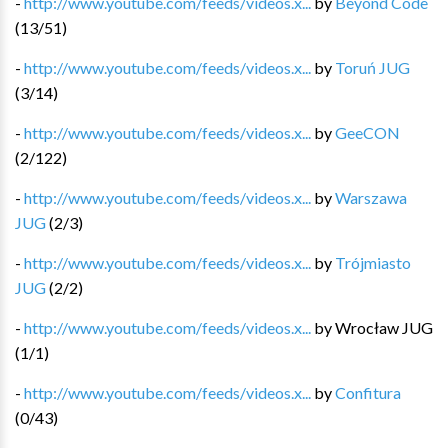
-
http://www.youtube.com/feeds/videos.x...
by
Beyond Code
(
13
/
51
)
-
http://www.youtube.com/feeds/videos.x...
by
Toruń JUG
(
3
/
14
)
-
http://www.youtube.com/feeds/videos.x...
by
GeeCON
(
2
/
122
)
-
http://www.youtube.com/feeds/videos.x...
by
Warszawa
JUG
(
2
/
3
)
-
http://www.youtube.com/feeds/videos.x...
by
Trójmiasto
JUG
(
2
/
2
)
-
http://www.youtube.com/feeds/videos.x...
by
Wrocław JUG
(
1
/
1
)
-
http://www.youtube.com/feeds/videos.x...
by
Confitura
(
0
/
43
)