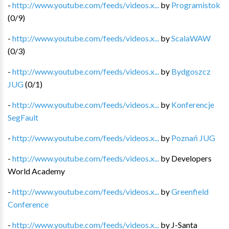
-
http://www.youtube.com/feeds/videos.x...
by
Programistok
(
0
/
9
)
-
http://www.youtube.com/feeds/videos.x...
by
ScalaWAW
(
0
/
3
)
-
http://www.youtube.com/feeds/videos.x...
by
Bydgoszcz
JUG
(
0
/
1
)
-
http://www.youtube.com/feeds/videos.x...
by
Konferencje
SegFault
-
http://www.youtube.com/feeds/videos.x...
by
Poznań JUG
-
http://www.youtube.com/feeds/videos.x...
by
Developers
World Academy
-
http://www.youtube.com/feeds/videos.x...
by
Greenfield
Conference
-
http://www.youtube.com/feeds/videos.x...
by
J-Santa