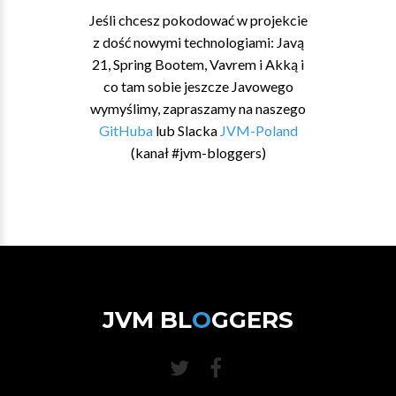
Jeśli chcesz pokodować w projekcie
z dość nowymi technologiami: Javą
21, Spring Bootem, Vavrem i Akką i
co tam sobie jeszcze Javowego
wymyślimy, zapraszamy na naszego
GitHuba
lub Slacka
JVM-Poland
(kanał #jvm-bloggers)
JVM BL
O
GGERS