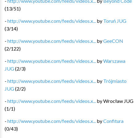
-
http://www.youtube.com/feeds/videos.x...
by
Beyond Code
(
13
/
51
)
-
http://www.youtube.com/feeds/videos.x...
by
Toruń JUG
(
3
/
14
)
-
http://www.youtube.com/feeds/videos.x...
by
GeeCON
(
2
/
122
)
-
http://www.youtube.com/feeds/videos.x...
by
Warszawa
JUG
(
2
/
3
)
-
http://www.youtube.com/feeds/videos.x...
by
Trójmiasto
JUG
(
2
/
2
)
-
http://www.youtube.com/feeds/videos.x...
by
Wrocław JUG
(
1
/
1
)
-
http://www.youtube.com/feeds/videos.x...
by
Confitura
(
0
/
43
)