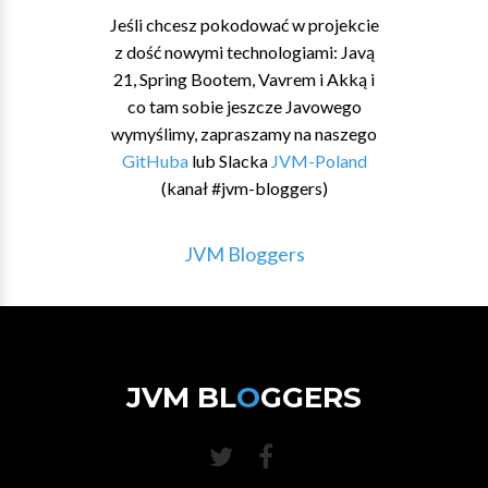
Jeśli chcesz pokodować w projekcie
z dość nowymi technologiami: Javą
21, Spring Bootem, Vavrem i Akką i
co tam sobie jeszcze Javowego
wymyślimy, zapraszamy na naszego
GitHuba
lub Slacka
JVM-Poland
(kanał #jvm-bloggers)
JVM Bloggers
JVM BL
O
GGERS