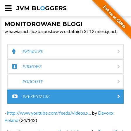
JVM BL
O
GGERS
MONITOROWANE BLOGI
w nawiasach liczba postów w ostatnich 3 i 12 miesiącach
PRYWATNE
FIRMOWE
PODCASTY
PREZENTACJE
-
http://www.youtube.com/feeds/videos.x...
by
Devoxx
Poland
(
24
/
142
)