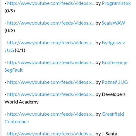
-
http://www.youtube.com/feeds/videos.x...
by
Programistok
(
0
/
9
)
-
http://www.youtube.com/feeds/videos.x...
by
ScalaWAW
(
0
/
3
)
-
http://www.youtube.com/feeds/videos.x...
by
Bydgoszcz
JUG
(
0
/
1
)
-
http://www.youtube.com/feeds/videos.x...
by
Konferencje
SegFault
-
http://www.youtube.com/feeds/videos.x...
by
Poznań JUG
-
http://www.youtube.com/feeds/videos.x...
by
Developers
World Academy
-
http://www.youtube.com/feeds/videos.x...
by
Greenfield
Conference
-
http://www.youtube.com/feeds/videos.x...
by
J-Santa