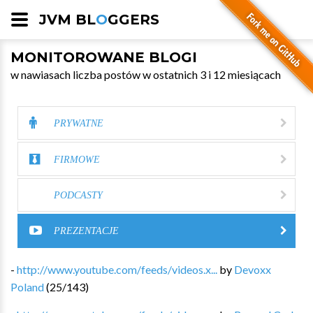
JVM BL
O
GGERS
MONITOROWANE BLOGI
w nawiasach liczba postów w ostatnich 3 i 12 miesiącach
PRYWATNE
FIRMOWE
PODCASTY
PREZENTACJE
-
http://www.youtube.com/feeds/videos.x...
by
Devoxx
Poland
(
25
/
143
)