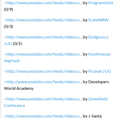
-
http://www.youtube.com/feeds/videos.x...
by
Programistok
(
0
/
9
)
-
http://www.youtube.com/feeds/videos.x...
by
ScalaWAW
(
0
/
3
)
-
http://www.youtube.com/feeds/videos.x...
by
Bydgoszcz
JUG
(
0
/
1
)
-
http://www.youtube.com/feeds/videos.x...
by
Konferencje
SegFault
-
http://www.youtube.com/feeds/videos.x...
by
Poznań JUG
-
http://www.youtube.com/feeds/videos.x...
by
Developers
World Academy
-
http://www.youtube.com/feeds/videos.x...
by
Greenfield
Conference
-
http://www.youtube.com/feeds/videos.x...
by
J-Santa