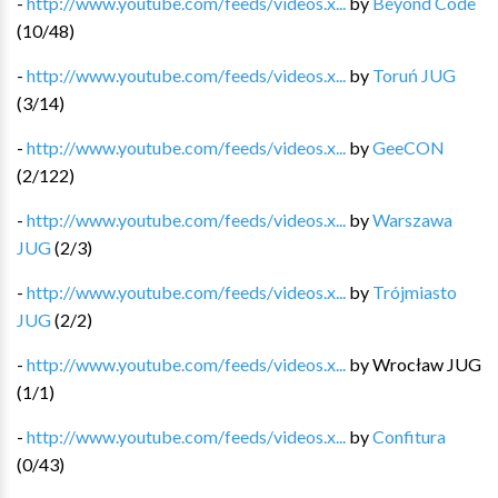
-
http://www.youtube.com/feeds/videos.x...
by
Beyond Code
(
10
/
48
)
-
http://www.youtube.com/feeds/videos.x...
by
Toruń JUG
(
3
/
14
)
-
http://www.youtube.com/feeds/videos.x...
by
GeeCON
(
2
/
122
)
-
http://www.youtube.com/feeds/videos.x...
by
Warszawa
JUG
(
2
/
3
)
-
http://www.youtube.com/feeds/videos.x...
by
Trójmiasto
JUG
(
2
/
2
)
-
http://www.youtube.com/feeds/videos.x...
by
Wrocław JUG
(
1
/
1
)
-
http://www.youtube.com/feeds/videos.x...
by
Confitura
(
0
/
43
)