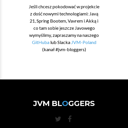
Jeśli chcesz pokodować w projekcie
z dość nowymi technologiami: Javą
21, Spring Bootem, Vavrem i Akką i
co tam sobie jeszcze Javowego
wymyślimy, zapraszamy na naszego
GitHuba
lub Slacka
JVM-Poland
(kanał #jvm-bloggers)
JVM BL
O
GGERS