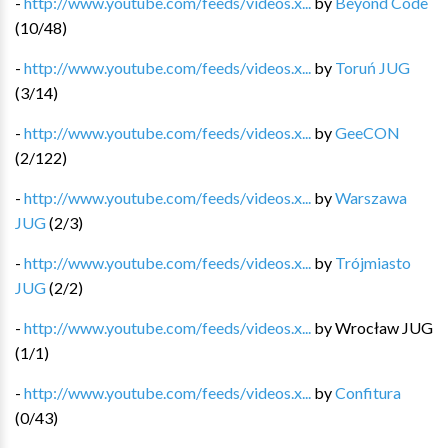
-
http://www.youtube.com/feeds/videos.x...
by
Beyond Code
(
10
/
48
)
-
http://www.youtube.com/feeds/videos.x...
by
Toruń JUG
(
3
/
14
)
-
http://www.youtube.com/feeds/videos.x...
by
GeeCON
(
2
/
122
)
-
http://www.youtube.com/feeds/videos.x...
by
Warszawa
JUG
(
2
/
3
)
-
http://www.youtube.com/feeds/videos.x...
by
Trójmiasto
JUG
(
2
/
2
)
-
http://www.youtube.com/feeds/videos.x...
by
Wrocław JUG
(
1
/
1
)
-
http://www.youtube.com/feeds/videos.x...
by
Confitura
(
0
/
43
)