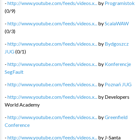
-
http://www.youtube.com/feeds/videos.x...
by
Programistok
(
0
/
9
)
-
http://www.youtube.com/feeds/videos.x...
by
ScalaWAW
(
0
/
3
)
-
http://www.youtube.com/feeds/videos.x...
by
Bydgoszcz
JUG
(
0
/
1
)
-
http://www.youtube.com/feeds/videos.x...
by
Konferencje
SegFault
-
http://www.youtube.com/feeds/videos.x...
by
Poznań JUG
-
http://www.youtube.com/feeds/videos.x...
by
Developers
World Academy
-
http://www.youtube.com/feeds/videos.x...
by
Greenfield
Conference
-
http://www.youtube.com/feeds/videos.x...
by
J-Santa