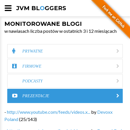
JVM BL
O
GGERS
MONITOROWANE BLOGI
w nawiasach liczba postów w ostatnich 3 i 12 miesiącach
PRYWATNE
FIRMOWE
PODCASTY
PREZENTACJE
-
http://www.youtube.com/feeds/videos.x...
by
Devoxx
Poland
(
25
/
143
)