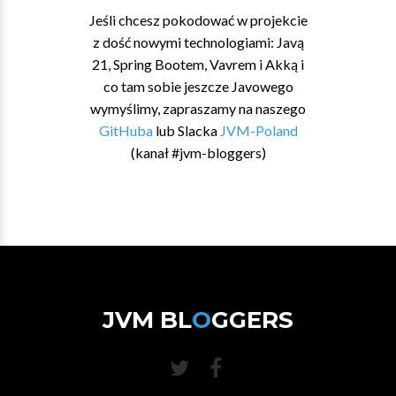
Jeśli chcesz pokodować w projekcie
z dość nowymi technologiami: Javą
21, Spring Bootem, Vavrem i Akką i
co tam sobie jeszcze Javowego
wymyślimy, zapraszamy na naszego
GitHuba
lub Slacka
JVM-Poland
(kanał #jvm-bloggers)
JVM BL
O
GGERS