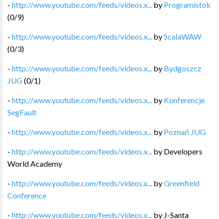
-
http://www.youtube.com/feeds/videos.x...
by
Programistok
(
0
/
9
)
-
http://www.youtube.com/feeds/videos.x...
by
ScalaWAW
(
0
/
3
)
-
http://www.youtube.com/feeds/videos.x...
by
Bydgoszcz
JUG
(
0
/
1
)
-
http://www.youtube.com/feeds/videos.x...
by
Konferencje
SegFault
-
http://www.youtube.com/feeds/videos.x...
by
Poznań JUG
-
http://www.youtube.com/feeds/videos.x...
by
Developers
World Academy
-
http://www.youtube.com/feeds/videos.x...
by
Greenfield
Conference
-
http://www.youtube.com/feeds/videos.x...
by
J-Santa