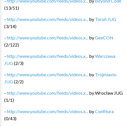
-
http://www.youtube.com/feeds/videos.x...
by
Beyond Code
(
13
/
51
)
-
http://www.youtube.com/feeds/videos.x...
by
Toruń JUG
(
3
/
14
)
-
http://www.youtube.com/feeds/videos.x...
by
GeeCON
(
2
/
122
)
-
http://www.youtube.com/feeds/videos.x...
by
Warszawa
JUG
(
2
/
3
)
-
http://www.youtube.com/feeds/videos.x...
by
Trójmiasto
JUG
(
2
/
2
)
-
http://www.youtube.com/feeds/videos.x...
by
Wrocław JUG
(
1
/
1
)
-
http://www.youtube.com/feeds/videos.x...
by
Confitura
(
0
/
43
)