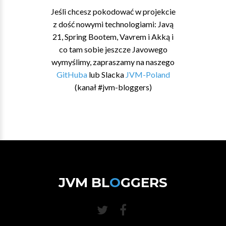
Jeśli chcesz pokodować w projekcie
z dość nowymi technologiami: Javą
21, Spring Bootem, Vavrem i Akką i
co tam sobie jeszcze Javowego
wymyślimy, zapraszamy na naszego
GitHuba
lub Slacka
JVM-Poland
(kanał #jvm-bloggers)
JVM BL
O
GGERS