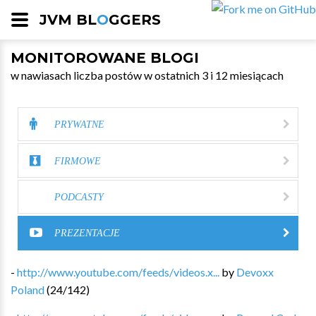
JVM BL
O
GGERS
MONITOROWANE BLOGI
w nawiasach liczba postów w ostatnich 3 i 12 miesiącach
PRYWATNE
FIRMOWE
PODCASTY
PREZENTACJE
-
http://www.youtube.com/feeds/videos.x...
by
Devoxx
Poland
(
24
/
142
)