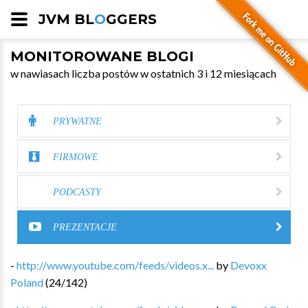
JVM BL
O
GGERS
MONITOROWANE BLOGI
w nawiasach liczba postów w ostatnich 3 i 12 miesiącach
PRYWATNE
FIRMOWE
PODCASTY
PREZENTACJE
-
http://www.youtube.com/feeds/videos.x...
by
Devoxx
Poland
(
24
/
142
)