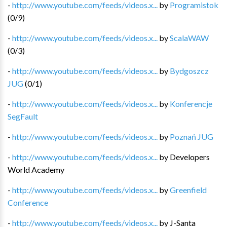
-
http://www.youtube.com/feeds/videos.x...
by
Programistok
(
0
/
9
)
-
http://www.youtube.com/feeds/videos.x...
by
ScalaWAW
(
0
/
3
)
-
http://www.youtube.com/feeds/videos.x...
by
Bydgoszcz
JUG
(
0
/
1
)
-
http://www.youtube.com/feeds/videos.x...
by
Konferencje
SegFault
-
http://www.youtube.com/feeds/videos.x...
by
Poznań JUG
-
http://www.youtube.com/feeds/videos.x...
by
Developers
World Academy
-
http://www.youtube.com/feeds/videos.x...
by
Greenfield
Conference
-
http://www.youtube.com/feeds/videos.x...
by
J-Santa