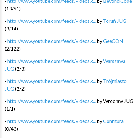
-
http://www.youtube.com/feeds/videos.x...
by
Beyond Code
(
13
/
51
)
-
http://www.youtube.com/feeds/videos.x...
by
Toruń JUG
(
3
/
14
)
-
http://www.youtube.com/feeds/videos.x...
by
GeeCON
(
2
/
122
)
-
http://www.youtube.com/feeds/videos.x...
by
Warszawa
JUG
(
2
/
3
)
-
http://www.youtube.com/feeds/videos.x...
by
Trójmiasto
JUG
(
2
/
2
)
-
http://www.youtube.com/feeds/videos.x...
by
Wrocław JUG
(
1
/
1
)
-
http://www.youtube.com/feeds/videos.x...
by
Confitura
(
0
/
43
)