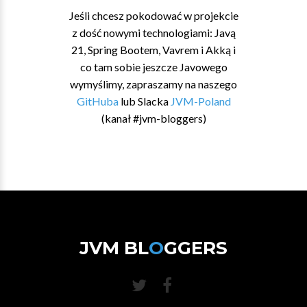
Jeśli chcesz pokodować w projekcie
z dość nowymi technologiami: Javą
21, Spring Bootem, Vavrem i Akką i
co tam sobie jeszcze Javowego
wymyślimy, zapraszamy na naszego
GitHuba
lub Slacka
JVM-Poland
(kanał #jvm-bloggers)
JVM BL
O
GGERS