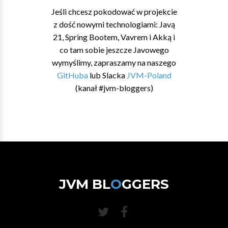
Jeśli chcesz pokodować w projekcie
z dość nowymi technologiami: Javą
21, Spring Bootem, Vavrem i Akką i
co tam sobie jeszcze Javowego
wymyślimy, zapraszamy na naszego
GitHuba
lub Slacka
JVM-Poland
(kanał #jvm-bloggers)
JVM BL
O
GGERS