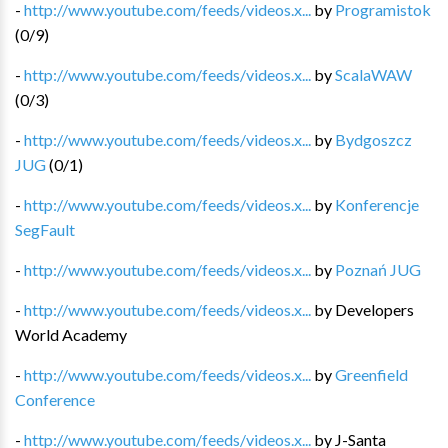
-
http://www.youtube.com/feeds/videos.x...
by
Programistok
(
0
/
9
)
-
http://www.youtube.com/feeds/videos.x...
by
ScalaWAW
(
0
/
3
)
-
http://www.youtube.com/feeds/videos.x...
by
Bydgoszcz
JUG
(
0
/
1
)
-
http://www.youtube.com/feeds/videos.x...
by
Konferencje
SegFault
-
http://www.youtube.com/feeds/videos.x...
by
Poznań JUG
-
http://www.youtube.com/feeds/videos.x...
by
Developers
World Academy
-
http://www.youtube.com/feeds/videos.x...
by
Greenfield
Conference
-
http://www.youtube.com/feeds/videos.x...
by
J-Santa