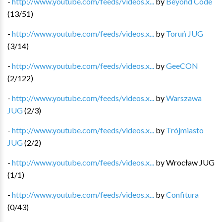
-
http://www.youtube.com/feeds/videos.x...
by
Beyond Code
(
13
/
51
)
-
http://www.youtube.com/feeds/videos.x...
by
Toruń JUG
(
3
/
14
)
-
http://www.youtube.com/feeds/videos.x...
by
GeeCON
(
2
/
122
)
-
http://www.youtube.com/feeds/videos.x...
by
Warszawa
JUG
(
2
/
3
)
-
http://www.youtube.com/feeds/videos.x...
by
Trójmiasto
JUG
(
2
/
2
)
-
http://www.youtube.com/feeds/videos.x...
by
Wrocław JUG
(
1
/
1
)
-
http://www.youtube.com/feeds/videos.x...
by
Confitura
(
0
/
43
)