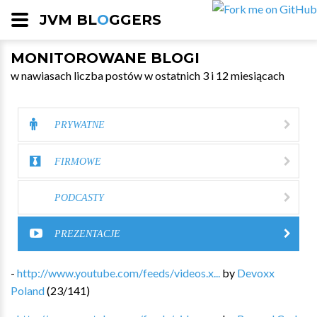
JVM BL
O
GGERS
MONITOROWANE BLOGI
w nawiasach liczba postów w ostatnich 3 i 12 miesiącach
PRYWATNE
FIRMOWE
PODCASTY
PREZENTACJE
-
http://www.youtube.com/feeds/videos.x...
by
Devoxx
Poland
(
23
/
141
)