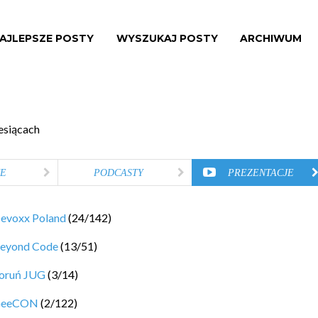
AJLEPSZE POSTY
WYSZUKAJ POSTY
ARCHIWUM
esiącach
E
PODCASTY
PREZENTACJE
evoxx Poland
(
24
/
142
)
eyond Code
(
13
/
51
)
oruń JUG
(
3
/
14
)
eeCON
(
2
/
122
)