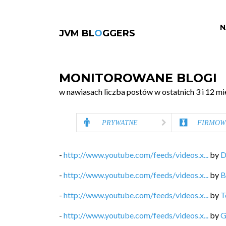
N
JVM BL
O
GGERS
MONITOROWANE BLOGI
w nawiasach liczba postów w ostatnich 3 i 12 mi
PRYWATNE
FIRMOW
-
http://www.youtube.com/feeds/videos.x...
by
D
-
http://www.youtube.com/feeds/videos.x...
by
B
-
http://www.youtube.com/feeds/videos.x...
by
T
-
http://www.youtube.com/feeds/videos.x...
by
G