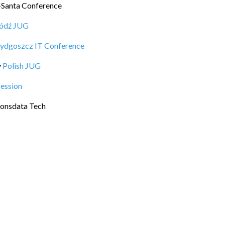
-Santa Conference
ódź JUG
ydgoszcz IT Conference
y
Polish JUG
Session
onsdata Tech