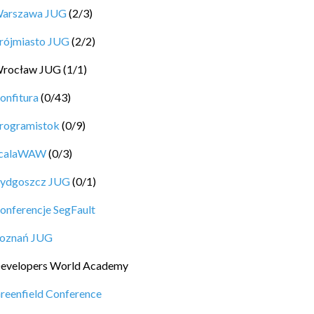
arszawa JUG
(
2
/
3
)
rójmiasto JUG
(
2
/
2
)
rocław JUG
(
1
/
1
)
onfitura
(
0
/
43
)
rogramistok
(
0
/
9
)
calaWAW
(
0
/
3
)
ydgoszcz JUG
(
0
/
1
)
onferencje SegFault
oznań JUG
evelopers World Academy
reenfield Conference