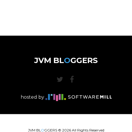
JVM BL
O
GGERS
hosted by
JVM BL
O
GGERS ©
2026
All Rights Reserved