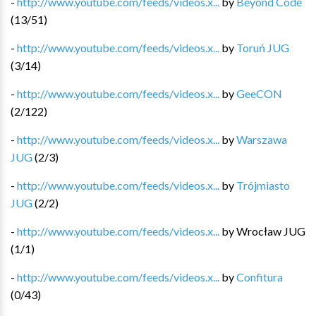
-
http://www.youtube.com/feeds/videos.x...
by
Beyond Code
(
13
/
51
)
-
http://www.youtube.com/feeds/videos.x...
by
Toruń JUG
(
3
/
14
)
-
http://www.youtube.com/feeds/videos.x...
by
GeeCON
(
2
/
122
)
-
http://www.youtube.com/feeds/videos.x...
by
Warszawa
JUG
(
2
/
3
)
-
http://www.youtube.com/feeds/videos.x...
by
Trójmiasto
JUG
(
2
/
2
)
-
http://www.youtube.com/feeds/videos.x...
by
Wrocław JUG
(
1
/
1
)
-
http://www.youtube.com/feeds/videos.x...
by
Confitura
(
0
/
43
)