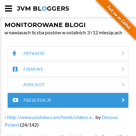
JVM BL
O
GGERS
MONITOROWANE BLOGI
w nawiasach liczba postów w ostatnich 3 i 12 miesiącach
PRYWATNE
FIRMOWE
PODCASTY
PREZENTACJE
-
http://www.youtube.com/feeds/videos.x...
by
Devoxx
Poland
(
24
/
142
)