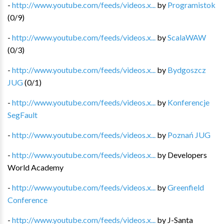
-
http://www.youtube.com/feeds/videos.x...
by
Programistok
(
0
/
9
)
-
http://www.youtube.com/feeds/videos.x...
by
ScalaWAW
(
0
/
3
)
-
http://www.youtube.com/feeds/videos.x...
by
Bydgoszcz
JUG
(
0
/
1
)
-
http://www.youtube.com/feeds/videos.x...
by
Konferencje
SegFault
-
http://www.youtube.com/feeds/videos.x...
by
Poznań JUG
-
http://www.youtube.com/feeds/videos.x...
by
Developers
World Academy
-
http://www.youtube.com/feeds/videos.x...
by
Greenfield
Conference
-
http://www.youtube.com/feeds/videos.x...
by
J-Santa