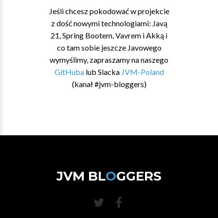
Jeśli chcesz pokodować w projekcie
z dość nowymi technologiami: Javą
21, Spring Bootem, Vavrem i Akką i
co tam sobie jeszcze Javowego
wymyślimy, zapraszamy na naszego
GitHuba
lub Slacka
JVM-Poland
(kanał #jvm-bloggers)
JVM BL
O
GGERS