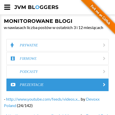
JVM BL
O
GGERS
MONITOROWANE BLOGI
w nawiasach liczba postów w ostatnich 3 i 12 miesiącach
PRYWATNE
FIRMOWE
PODCASTY
PREZENTACJE
-
http://www.youtube.com/feeds/videos.x...
by
Devoxx
Poland
(
24
/
142
)