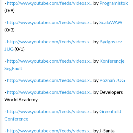
-
http://www.youtube.com/feeds/videos.x...
by
Programistok
(
0
/
9
)
-
http://www.youtube.com/feeds/videos.x...
by
ScalaWAW
(
0
/
3
)
-
http://www.youtube.com/feeds/videos.x...
by
Bydgoszcz
JUG
(
0
/
1
)
-
http://www.youtube.com/feeds/videos.x...
by
Konferencje
SegFault
-
http://www.youtube.com/feeds/videos.x...
by
Poznań JUG
-
http://www.youtube.com/feeds/videos.x...
by
Developers
World Academy
-
http://www.youtube.com/feeds/videos.x...
by
Greenfield
Conference
-
http://www.youtube.com/feeds/videos.x...
by
J-Santa