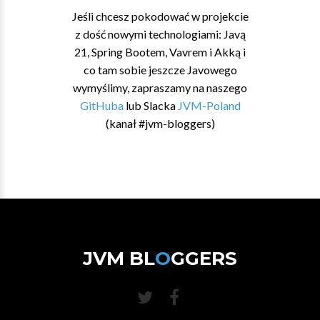
Jeśli chcesz pokodować w projekcie
z dość nowymi technologiami: Javą
21, Spring Bootem, Vavrem i Akką i
co tam sobie jeszcze Javowego
wymyślimy, zapraszamy na naszego
GitHuba
lub Slacka
JVM-Poland
(kanał #jvm-bloggers)
JVM BL
O
GGERS