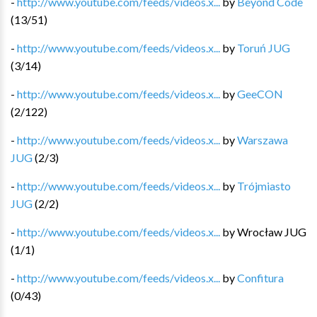
-
http://www.youtube.com/feeds/videos.x...
by
Beyond Code
(
13
/
51
)
-
http://www.youtube.com/feeds/videos.x...
by
Toruń JUG
(
3
/
14
)
-
http://www.youtube.com/feeds/videos.x...
by
GeeCON
(
2
/
122
)
-
http://www.youtube.com/feeds/videos.x...
by
Warszawa
JUG
(
2
/
3
)
-
http://www.youtube.com/feeds/videos.x...
by
Trójmiasto
JUG
(
2
/
2
)
-
http://www.youtube.com/feeds/videos.x...
by
Wrocław JUG
(
1
/
1
)
-
http://www.youtube.com/feeds/videos.x...
by
Confitura
(
0
/
43
)