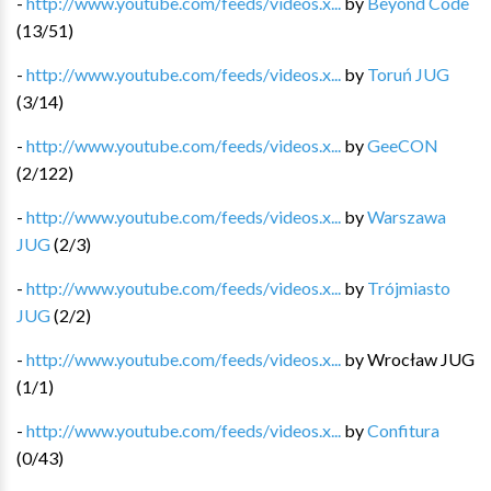
-
http://www.youtube.com/feeds/videos.x...
by
Beyond Code
(
13
/
51
)
-
http://www.youtube.com/feeds/videos.x...
by
Toruń JUG
(
3
/
14
)
-
http://www.youtube.com/feeds/videos.x...
by
GeeCON
(
2
/
122
)
-
http://www.youtube.com/feeds/videos.x...
by
Warszawa
JUG
(
2
/
3
)
-
http://www.youtube.com/feeds/videos.x...
by
Trójmiasto
JUG
(
2
/
2
)
-
http://www.youtube.com/feeds/videos.x...
by
Wrocław JUG
(
1
/
1
)
-
http://www.youtube.com/feeds/videos.x...
by
Confitura
(
0
/
43
)