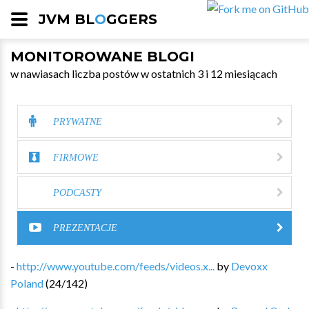
JVM BL
O
GGERS
MONITOROWANE BLOGI
w nawiasach liczba postów w ostatnich 3 i 12 miesiącach
PRYWATNE
FIRMOWE
PODCASTY
PREZENTACJE
-
http://www.youtube.com/feeds/videos.x...
by
Devoxx
Poland
(
24
/
142
)