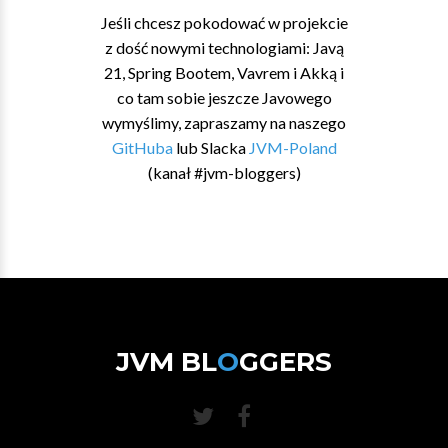
Jeśli chcesz pokodować w projekcie
z dość nowymi technologiami: Javą
21, Spring Bootem, Vavrem i Akką i
co tam sobie jeszcze Javowego
wymyślimy, zapraszamy na naszego
GitHuba
lub Slacka
JVM-Poland
(kanał #jvm-bloggers)
JVM BL
O
GGERS