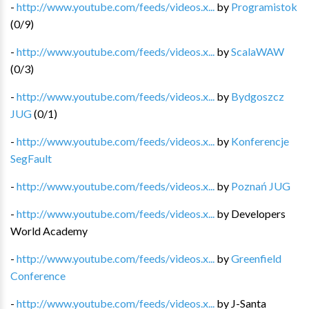
-
http://www.youtube.com/feeds/videos.x...
by
Programistok
(
0
/
9
)
-
http://www.youtube.com/feeds/videos.x...
by
ScalaWAW
(
0
/
3
)
-
http://www.youtube.com/feeds/videos.x...
by
Bydgoszcz
JUG
(
0
/
1
)
-
http://www.youtube.com/feeds/videos.x...
by
Konferencje
SegFault
-
http://www.youtube.com/feeds/videos.x...
by
Poznań JUG
-
http://www.youtube.com/feeds/videos.x...
by
Developers
World Academy
-
http://www.youtube.com/feeds/videos.x...
by
Greenfield
Conference
-
http://www.youtube.com/feeds/videos.x...
by
J-Santa