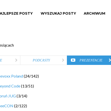
AJLEPSZE POSTY
WYSZUKAJ POSTY
ARCHIWUM
esiącach
E
PODCASTY
PREZENTACJE
evoxx Poland
(
24
/
142
)
eyond Code
(
13
/
51
)
oruń JUG
(
3
/
14
)
eeCON
(
2
/
122
)