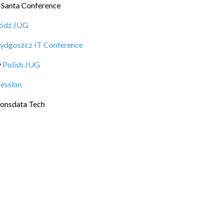
-Santa Conference
ódź JUG
ydgoszcz IT Conference
y
Polish JUG
Session
onsdata Tech