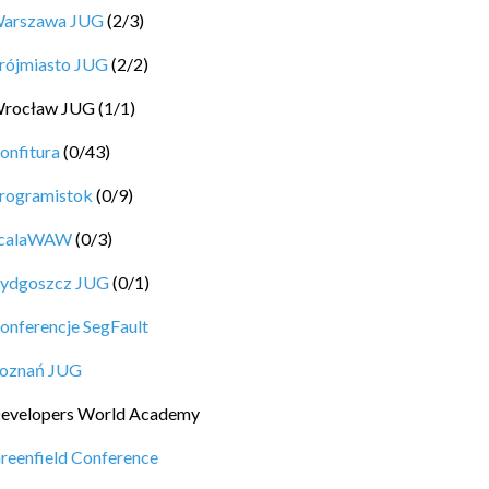
arszawa JUG
(
2
/
3
)
rójmiasto JUG
(
2
/
2
)
rocław JUG
(
1
/
1
)
onfitura
(
0
/
43
)
rogramistok
(
0
/
9
)
calaWAW
(
0
/
3
)
ydgoszcz JUG
(
0
/
1
)
onferencje SegFault
oznań JUG
evelopers World Academy
reenfield Conference