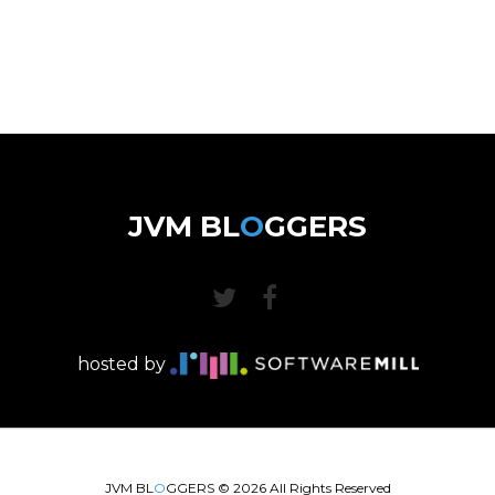
JVM BL
O
GGERS
hosted by
JVM BL
O
GGERS ©
2026
All Rights Reserved