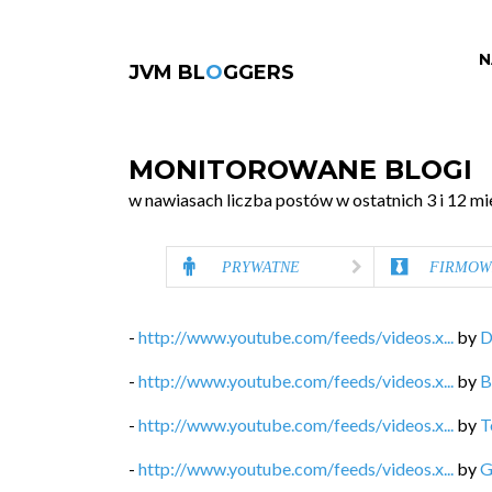
N
JVM BL
O
GGERS
MONITOROWANE BLOGI
w nawiasach liczba postów w ostatnich 3 i 12 mi
PRYWATNE
FIRMOW
-
http://www.youtube.com/feeds/videos.x...
by
D
-
http://www.youtube.com/feeds/videos.x...
by
B
-
http://www.youtube.com/feeds/videos.x...
by
T
-
http://www.youtube.com/feeds/videos.x...
by
G