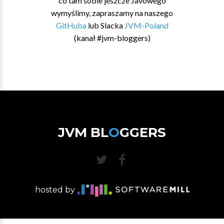
co tam sobie jeszcze Javowego
wymyślimy, zapraszamy na naszego
GitHuba
lub Slacka
JVM-Poland
(kanał #jvm-bloggers)
JVM BL
O
GGERS
hosted by