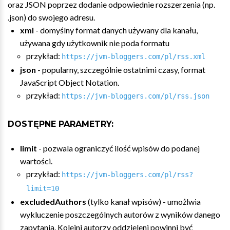
oraz JSON poprzez dodanie odpowiednie rozszerzenia (np.
.json) do swojego adresu.
xml
- domyślny format danych używany dla kanału,
używana gdy użytkownik nie poda formatu
przykład:
https://jvm-bloggers.com/pl/rss.xml
json
- popularny, szczególnie ostatnimi czasy, format
JavaScript Object Notation.
przykład:
https://jvm-bloggers.com/pl/rss.json
DOSTĘPNE PARAMETRY:
limit
- pozwala ograniczyć ilość wpisów do podanej
wartości.
przykład:
https://jvm-bloggers.com/pl/rss?
limit=10
excludedAuthors
(tylko kanał wpisów) - umożlwia
wykluczenie poszczególnych autorów z wyników danego
zapytania. Kolejni autorzy oddzieleni powinni być