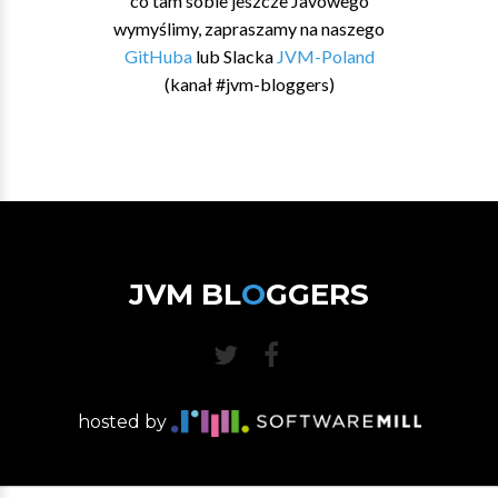
co tam sobie jeszcze Javowego
wymyślimy, zapraszamy na naszego
GitHuba
lub Slacka
JVM-Poland
(kanał #jvm-bloggers)
JVM BL
O
GGERS
hosted by