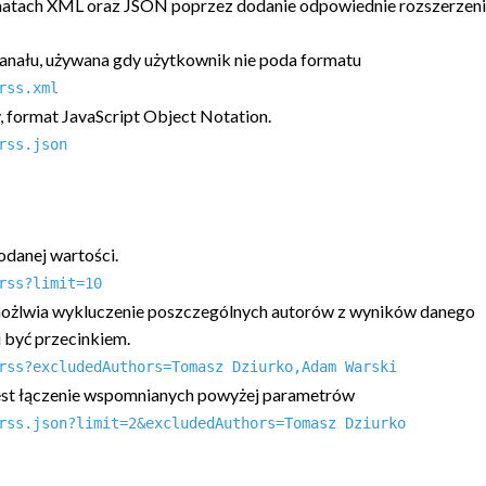
matach XML oraz JSON poprzez dodanie odpowiednie rozszerzenia
anału, używana gdy użytkownik nie poda formatu
rss.xml
y, format JavaScript Object Notation.
rss.json
odanej wartości.
rss?limit=10
umożlwia wykluczenie poszczególnych autorów z wyników danego
i być przecinkiem.
rss?excludedAuthors=Tomasz Dziurko,Adam Warski
jest łączenie wspomnianych powyżej parametrów
rss.json?limit=2&excludedAuthors=Tomasz Dziurko