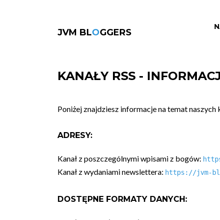
N
JVM BL
O
GGERS
KANAŁY RSS - INFORMAC
Poniżej znajdziesz informacje na temat naszych
ADRESY:
Kanał z poszczególnymi wpisami z bogów:
http
Kanał z wydaniami newslettera:
https://jvm-bl
DOSTĘPNE FORMATY DANYCH: