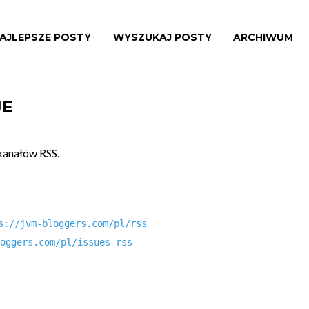
AJLEPSZE POSTY
WYSZUKAJ POSTY
ARCHIWUM
JE
 kanałów RSS.
s://jvm-bloggers.com/pl/rss
oggers.com/pl/issues-rss