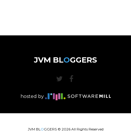
JVM BL
O
GGERS
hosted by
JVM BL
O
GGERS ©
2026
All Rights Reserved