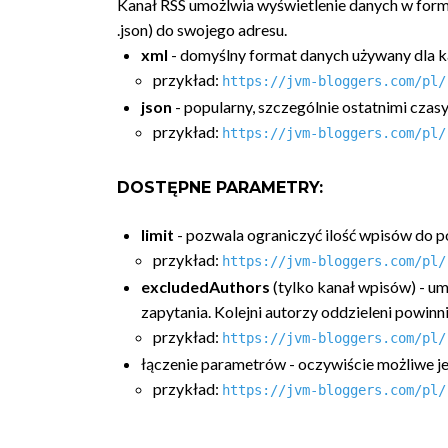
Kanał RSS umożlwia wyświetlenie danych w for
.json) do swojego adresu.
xml
- domyślny format danych używany dla k
przykład:
https://jvm-bloggers.com/pl/
json
- popularny, szczególnie ostatnimi czas
przykład:
https://jvm-bloggers.com/pl/
DOSTĘPNE PARAMETRY:
limit
- pozwala ograniczyć ilość wpisów do p
przykład:
https://jvm-bloggers.com/pl/
excludedAuthors
(tylko kanał wpisów) - 
zapytania. Kolejni autorzy oddzieleni powinn
przykład:
https://jvm-bloggers.com/pl/
łączenie parametrów - oczywiście możliwe 
przykład:
https://jvm-bloggers.com/pl/