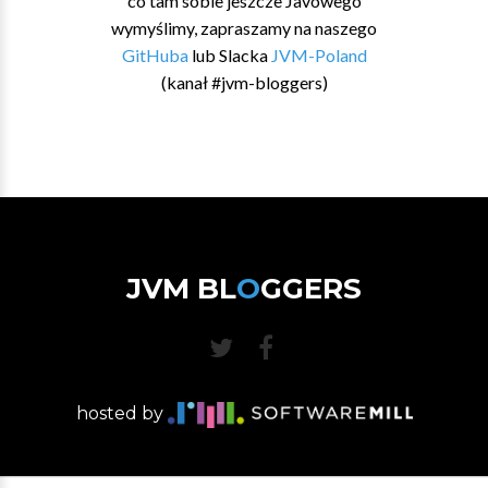
co tam sobie jeszcze Javowego
wymyślimy, zapraszamy na naszego
GitHuba
lub Slacka
JVM-Poland
(kanał #jvm-bloggers)
JVM BL
O
GGERS
hosted by