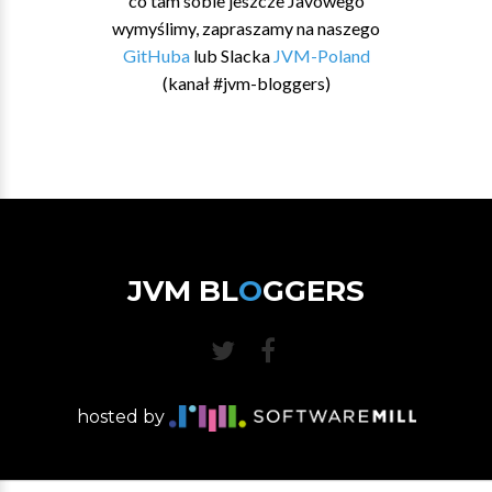
co tam sobie jeszcze Javowego
wymyślimy, zapraszamy na naszego
GitHuba
lub Slacka
JVM-Poland
(kanał #jvm-bloggers)
JVM BL
O
GGERS
hosted by