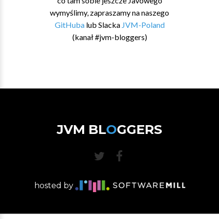
co tam sobie jeszcze Javowego
wymyślimy, zapraszamy na naszego
GitHuba
lub Slacka
JVM-Poland
(kanał #jvm-bloggers)
JVM BL
O
GGERS
hosted by