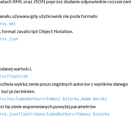
matach XML oraz JSON poprzez dodanie odpowiednie rozszerzenia
anału, używana gdy użytkownik nie poda formatu
rss.xml
y, format JavaScript Object Notation.
rss.json
odanej wartości.
rss?limit=10
umożlwia wykluczenie poszczególnych autorów z wyników danego
i być przecinkiem.
rss?excludedAuthors=Tomasz Dziurko,Adam Warski
jest łączenie wspomnianych powyżej parametrów
rss.json?limit=2&excludedAuthors=Tomasz Dziurko