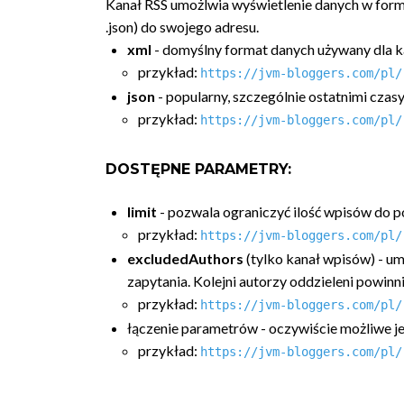
Kanał RSS umożlwia wyświetlenie danych w for
.json) do swojego adresu.
xml
- domyślny format danych używany dla k
przykład:
https://jvm-bloggers.com/pl/
json
- popularny, szczególnie ostatnimi czas
przykład:
https://jvm-bloggers.com/pl/
DOSTĘPNE PARAMETRY:
limit
- pozwala ograniczyć ilość wpisów do p
przykład:
https://jvm-bloggers.com/pl/
excludedAuthors
(tylko kanał wpisów) - 
zapytania. Kolejni autorzy oddzieleni powinn
przykład:
https://jvm-bloggers.com/pl/
łączenie parametrów - oczywiście możliwe 
przykład:
https://jvm-bloggers.com/pl/