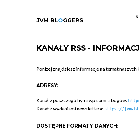
N
JVM BL
O
GGERS
KANAŁY RSS - INFORMAC
Poniżej znajdziesz informacje na temat naszych
ADRESY:
Kanał z poszczególnymi wpisami z bogów:
http
Kanał z wydaniami newslettera:
https://jvm-bl
DOSTĘPNE FORMATY DANYCH: