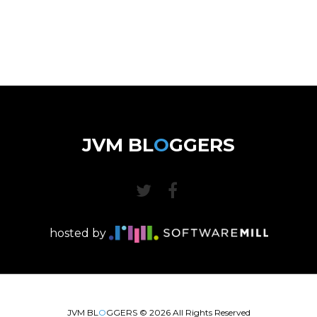
JVM BL
O
GGERS
hosted by
JVM BL
O
GGERS ©
2026
All Rights Reserved