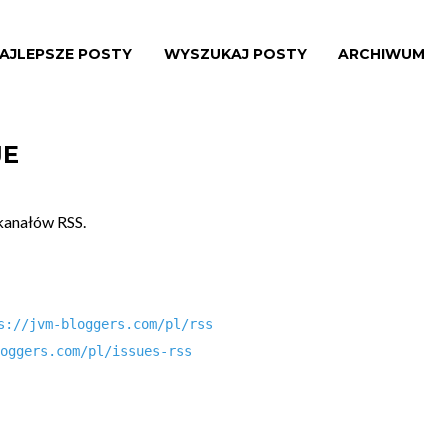
AJLEPSZE POSTY
WYSZUKAJ POSTY
ARCHIWUM
JE
 kanałów RSS.
s://jvm-bloggers.com/pl/rss
oggers.com/pl/issues-rss