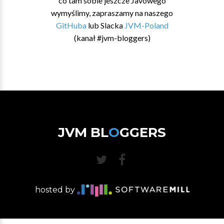
co tam sobie jeszcze Javowego
wymyślimy, zapraszamy na naszego
GitHuba
lub Slacka
JVM-Poland
(kanał #jvm-bloggers)
JVM BL
O
GGERS
hosted by