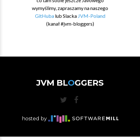
co tam sobie jeszcze Javowego
wymyślimy, zapraszamy na naszego
GitHuba
lub Slacka
JVM-Poland
(kanał #jvm-bloggers)
JVM BL
O
GGERS
hosted by