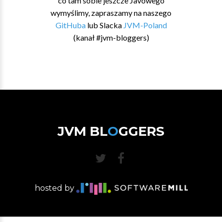
co tam sobie jeszcze Javowego
wymyślimy, zapraszamy na naszego
GitHuba
lub Slacka
JVM-Poland
(kanał #jvm-bloggers)
JVM BL
O
GGERS
hosted by