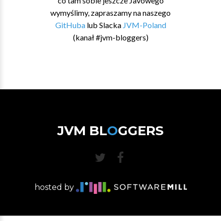
co tam sobie jeszcze Javowego
wymyślimy, zapraszamy na naszego
GitHuba
lub Slacka
JVM-Poland
(kanał #jvm-bloggers)
JVM BL
O
GGERS
hosted by