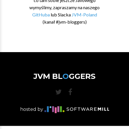
co tam sobie jeszcze Javowego
wymyślimy, zapraszamy na naszego
GitHuba
lub Slacka
JVM-Poland
(kanał #jvm-bloggers)
JVM BL
O
GGERS
hosted by