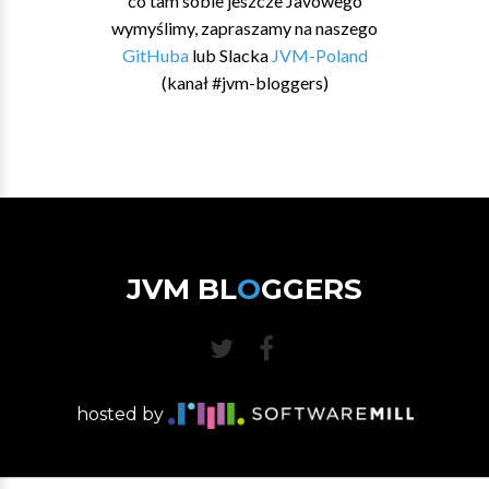
co tam sobie jeszcze Javowego
wymyślimy, zapraszamy na naszego
GitHuba
lub Slacka
JVM-Poland
(kanał #jvm-bloggers)
JVM BL
O
GGERS
hosted by