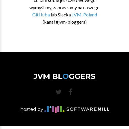
co tam sobie jeszcze Javowego
wymyślimy, zapraszamy na naszego
GitHuba
lub Slacka
JVM-Poland
(kanał #jvm-bloggers)
JVM BL
O
GGERS
hosted by