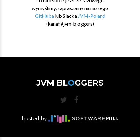
co tam sobie jeszcze Javowego
wymyślimy, zapraszamy na naszego
GitHuba
lub Slacka
JVM-Poland
(kanał #jvm-bloggers)
JVM BL
O
GGERS
hosted by