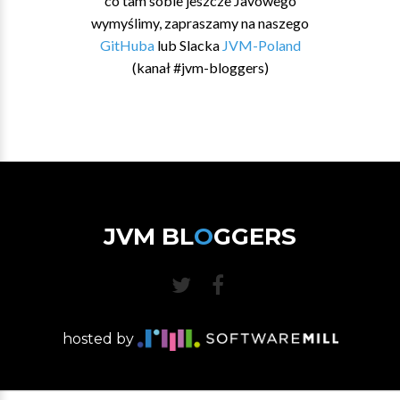
co tam sobie jeszcze Javowego
wymyślimy, zapraszamy na naszego
GitHuba
lub Slacka
JVM-Poland
(kanał #jvm-bloggers)
JVM BL
O
GGERS
hosted by