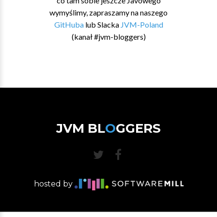
co tam sobie jeszcze Javowego
wymyślimy, zapraszamy na naszego
GitHuba
lub Slacka
JVM-Poland
(kanał #jvm-bloggers)
JVM BL
O
GGERS
hosted by