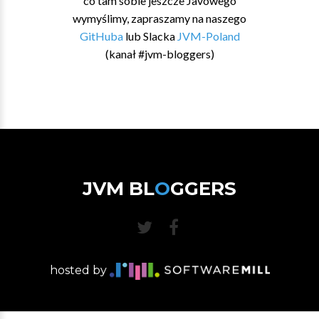
co tam sobie jeszcze Javowego
wymyślimy, zapraszamy na naszego
GitHuba
lub Slacka
JVM-Poland
(kanał #jvm-bloggers)
JVM BL
O
GGERS
hosted by