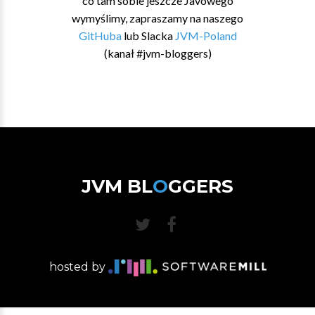
co tam sobie jeszcze Javowego
wymyślimy, zapraszamy na naszego
GitHuba
lub Slacka
JVM-Poland
(kanał #jvm-bloggers)
JVM BL
O
GGERS
hosted by