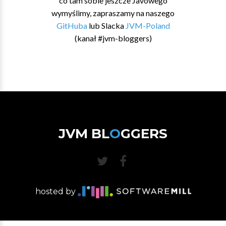
co tam sobie jeszcze Javowego
wymyślimy, zapraszamy na naszego
GitHuba
lub Slacka
JVM-Poland
(kanał #jvm-bloggers)
JVM BL
O
GGERS
hosted by