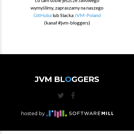
co tam sobie jeszcze Javowego
wymyślimy, zapraszamy na naszego
GitHuba
lub Slacka
JVM-Poland
(kanał #jvm-bloggers)
JVM BL
O
GGERS
hosted by